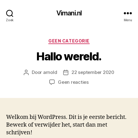
Vimani.nl
Zoek
Menu
Categorieën
GEEN CATEGORIE
Hallo wereld.
Door
arnold
22 september 2020
Berichtauteur
Berichtdatum
op
Geen reacties
Hallo
wereld.
Welkom bij WordPress. Dit is je eerste bericht.
Bewerk of verwijder het, start dan met
schrijven!