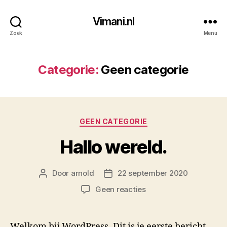
Vimani.nl
Zoek
Menu
Categorie:
Geen categorie
Categorieën
GEEN CATEGORIE
Hallo wereld.
Door
arnold
22 september 2020
Berichtauteur
Berichtdatum
op
Geen reacties
Hallo
wereld.
Welkom bij WordPress. Dit is je eerste bericht.